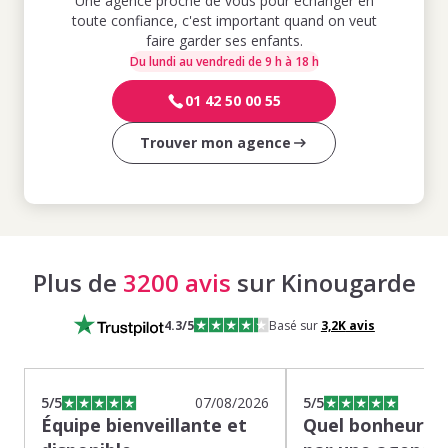
Une agence proche de vous pour échanger en
toute confiance, c'est important quand on veut
faire garder ses enfants.
Du lundi au vendredi de 9 h à 18 h
01 42 50 00 55
Trouver mon agence
Plus de
3200 avis
sur Kinougarde
4.3
/5
Basé sur
3,2K
avis
5
/5
07/08/2026
5
/5
Équipe bienveillante et
Quel bonheur de