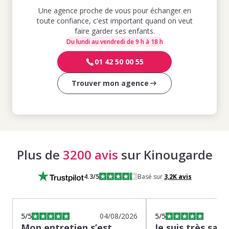
Une agence proche de vous pour échanger en
toute confiance, c'est important quand on veut
faire garder ses enfants.
Du lundi au vendredi de 9 h à 18 h
01 42 50 00 55
Trouver mon agence
Plus de
3200 avis
sur Kinougarde
4.3
/5
Basé sur
3,2K
avis
5
/5
04/08/2026
5
/5
Mon entretien s’est
Je suis très sati