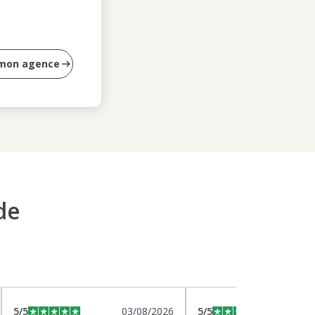
 mon agence
de
5
/5
03/08/2026
5
/5
0