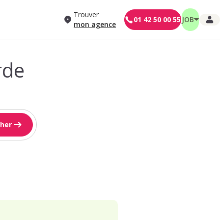
Trouver
01 42 50 00 55
JOB
mon agence
rde
her