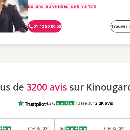
Du lundi au vendredi de 9 h à 18 h
01 42 50 00 55
Trouver
lus de
3200 avis
sur Kinougar
4.3
/5
Basé sur
3,2K
avis
06/08/2026
5
/5
04/08/2026