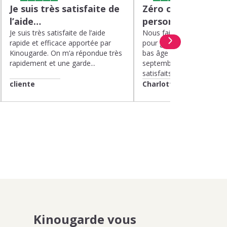
Je suis très satisfaite de
Zéro charge menta
l’aide…
personnel de quali
Je suis très satisfaite de l’aide
Nous faisons appel à Kin
rapide et efficace apportée par
pour garder nos deux enf
Kinougarde. On m’a répondue très
bas âge le mercredi depui
rapidement et une garde...
septembre 2025. Nous 
satisfaits....
cliente
Charlotte
Kinougarde vous