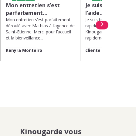
Mon entretien s’est
Je suis très satisfa
parfaitement…
l’aide…
Mon entretien s’est parfaitement
Je suis très satisfaite de l’
déroulé avec Mathias à l’agence de
rapide et efficace apport
Saint-Etienne. Merci pour l’accueil
Kinougarde. On m’a répon
et la bienveillance...
rapidement et une garde..
Kenyra Monteiro
cliente
Kinougarde vous