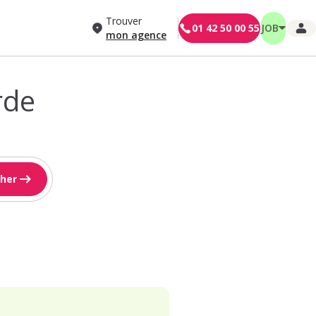
Trouver
01 42 50 00 55
JOB
mon agence
rde
her