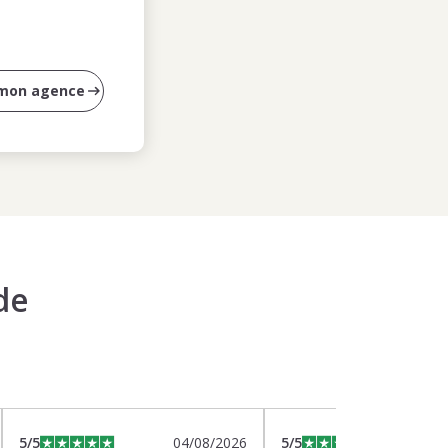
 mon agence
de
5
/5
04/08/2026
5
/5
0