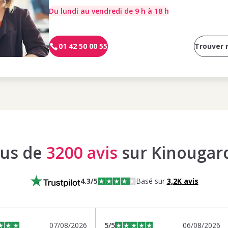
Du lundi au vendredi de 9 h à 18 h
01 42 50 00 55
Trouver
lus de
3200 avis
sur Kinougar
4.3
/5
Basé sur
3,2K
avis
07/08/2026
5
/5
06/08/2026