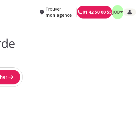
Trouver
01 42 50 00 55
JOB
mon agence
rde
her