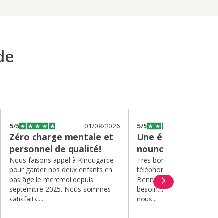
de
5
/5
01/08/2026
5
/5
2
Zéro charge mentale et
Une équipe efficac
personnel de qualité!
nounou parfaite!
Nous faisons appel à Kinougarde
Très bons interlocuteurs 
pour garder nos deux enfants en
téléphone. Rapidité. Polit
bas âge le mercredi depuis
Bonne compréhension de
septembre 2025. Nous sommes
besoin. Soucis du détail. 
satisfaits....
nous...