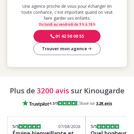
Une agence proche de vous pour échanger en
toute confiance, c'est important quand on veut
faire garder ses enfants.
Du lundi au vendredi de 9 h à 18 h
01 42 50 00 55
Trouver mon agence
Plus de
3200 avis
sur Kinougarde
4.3
/5
Basé sur
3,2K
avis
5
/5
07/08/2026
5
/5
Équipe bienveillante et
Quel bonheur de