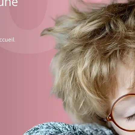
 une
cueil.