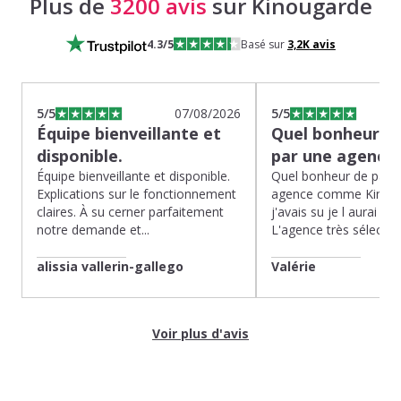
Plus de
3200 avis
sur Kinougarde
4.3
/5
Basé sur
3,2K
avis
5
/5
07/08/2026
5
/5
Équipe bienveillante et
Quel bonheur de
disponible.
par une agence
Équipe bienveillante et disponible.
Quel bonheur de pass
Explications sur le fonctionnement
agence comme Kinoug
claires. À su cerner parfaitement
j'avais su je l aurai fait
notre demande et...
L'agence très sélection
alissia vallerin-gallego
Valérie
Voir plus d'avis