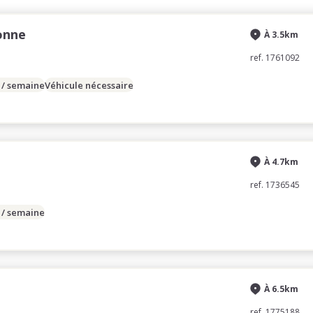
onne
À 3.5km
ref. 1761092
 / semaine
Véhicule nécessaire
À 4.7km
ref. 1736545
 / semaine
À 6.5km
ref. 1775188