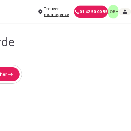
Trouver
01 42 50 00 55
JOB
mon agence
rde
her