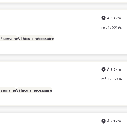
À 8.4km
ref. 1760192
 / semaine
Véhicule nécessaire
À 8.7km
ref. 1738904
/ semaine
Véhicule nécessaire
À 9.1km