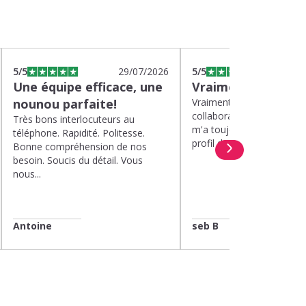
5
/5
29/07/2026
5
/5
2
Une équipe efficace, une
Vraiment top
nounou parfaite!
Vraiment top, plus d'un a
collaboration avec Kinou
Très bons interlocuteurs au
m'a toujours proposé de 
téléphone. Rapidité. Politesse.
profil de nounou. Et lorsqu
Bonne compréhension de nos
besoin. Soucis du détail. Vous
nous...
Antoine
seb B