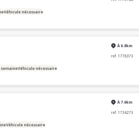
ne
Véhicule nécessaire
À 6.8km
ref. 1778373
/ semaine
Véhicule nécessaire
À 7.6km
ref. 1734273
ine
Véhicule nécessaire