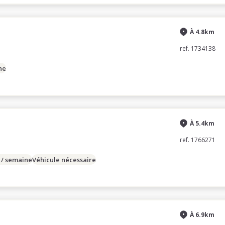
À 4.8km
ref. 1734138
ne
À 5.4km
ref. 1766271
 / semaine
Véhicule nécessaire
À 6.9km