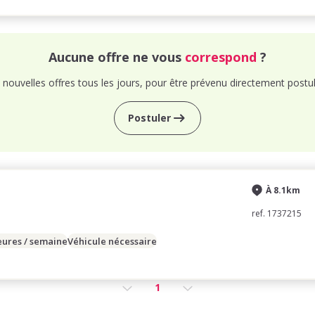
Aucune offre ne vous
correspond
?
nouvelles offres tous les jours, pour être prévenu directement postul
Postuler
À 8.1km
ref. 1737215
eures / semaine
Véhicule nécessaire
1