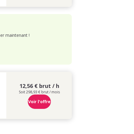
er maintenant !
12,56 € brut / h
Soit 298,93 € brut / mois
Voir l'offre