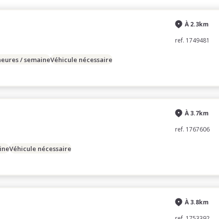
À 2.3km
ref. 1749481
heures / semaine
Véhicule nécessaire
À 3.7km
ref. 1767606
ine
Véhicule nécessaire
À 3.8km
ref. 1753392