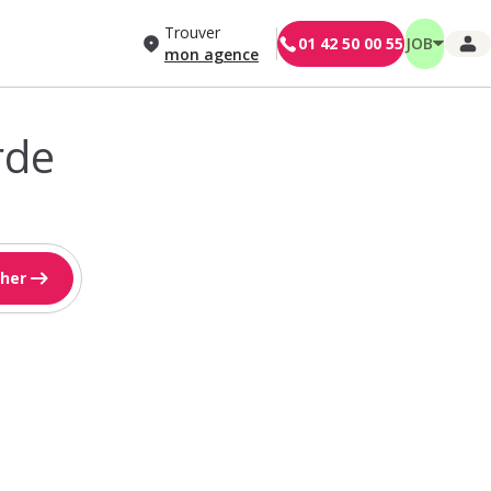
Trouver
01 42 50 00 55
JOB
mon agence
rde
her