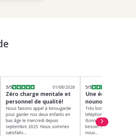
de
5
/5
01/08/2026
5
/5
2
Zéro charge mentale et
Une équipe efficac
personnel de qualité!
nounou parfaite!
Nous faisons appel à Kinougarde
Très bons interlocuteurs 
pour garder nos deux enfants en
téléphone. Rapidité. Polit
bas âge le mercredi depuis
Bonne compréhension de
septembre 2025. Nous sommes
besoin. Soucis du détail. 
satisfaits....
nous...