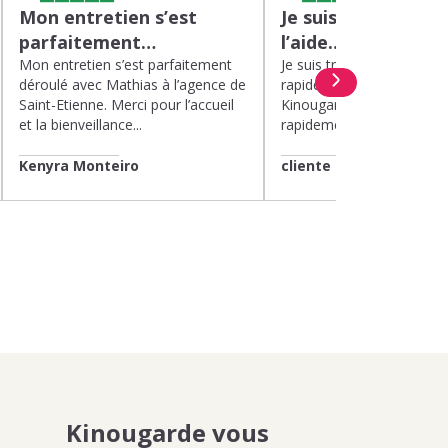
Mon entretien s’est
Je suis très satisfa
parfaitement…
l’aide…
Mon entretien s’est parfaitement
Je suis très satisfaite de l’
déroulé avec Mathias à l’agence de
rapide et efficace apport
Saint-Etienne. Merci pour l’accueil
Kinougarde. On m’a répon
et la bienveillance...
rapidement et une garde..
Kenyra Monteiro
cliente
Kinougarde vous