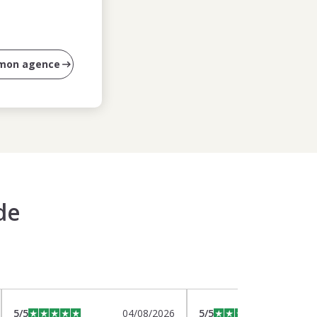
 mon agence
de
5
/5
04/08/2026
5
/5
0