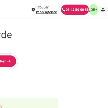
Trouver
01 42 50 00 55
JOB
mon agence
rde
her
n