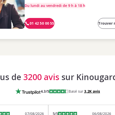
Du lundi au vendredi de 9 h à 18 h
01 42 50 00 55
Trouver
lus de
3200 avis
sur Kinougar
4.3
/5
Basé sur
3,2K
avis
07/08/2026
5
/5
06/08/2026