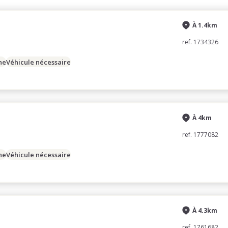
À 1.4km
ref. 1734326
ne
Véhicule nécessaire
À 4km
ref. 1777082
ne
Véhicule nécessaire
À 4.3km
ref. 1761682