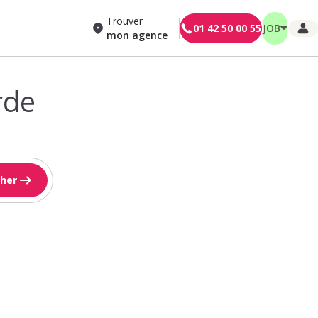
Trouver
01 42 50 00 55
JOB
mon agence
rde
her