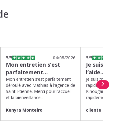
de
5
/5
04/08/2026
5
/5
0
Mon entretien s’est
Je suis très satisfa
parfaitement…
l’aide…
Mon entretien s’est parfaitement
Je suis très satisfaite de l’
déroulé avec Mathias à l’agence de
rapide et efficace apport
Saint-Etienne. Merci pour l’accueil
Kinougarde. On m’a répon
et la bienveillance...
rapidement et une garde..
Kenyra Monteiro
cliente