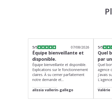
P
5
/5
07/08/2026
5
/5
Équipe bienveillante et
Quel 
disponible.
par u
Équipe bienveillante et disponible.
Quel bon
Explications sur le fonctionnement
agence 
claires. À su cerner parfaitement
j'avais su
notre demande et...
L'agence 
alissia vallerin-gallego
Valérie