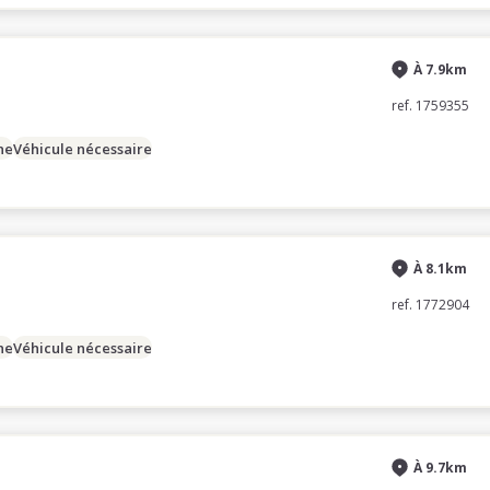
À 7.9km
ref. 1759355
ne
Véhicule nécessaire
À 8.1km
ref. 1772904
ne
Véhicule nécessaire
À 9.7km