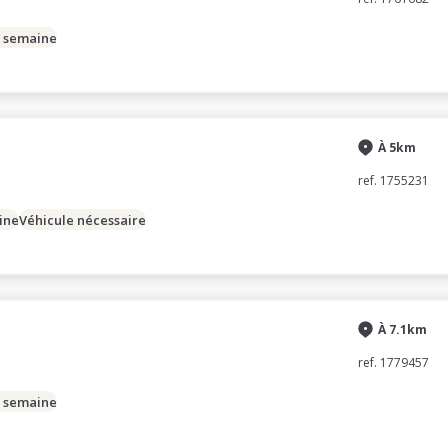
/ semaine
À 5km
ref. 1755231
ine
Véhicule nécessaire
À 7.1km
ref. 1779457
/ semaine