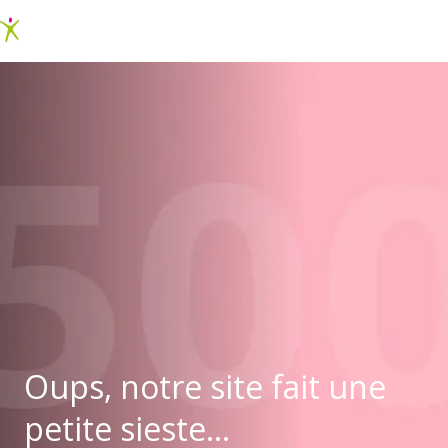
Oups, notre site fait une
petite sieste...