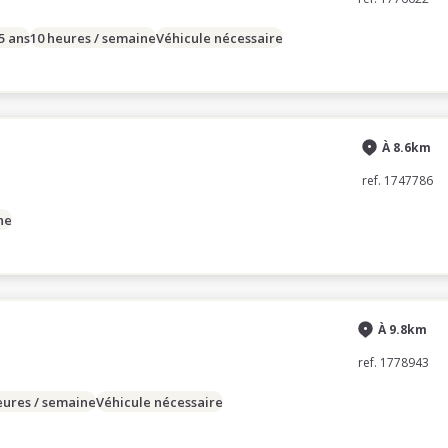
15 ans
10 heures / semaine
Véhicule nécessaire
À 8.6km
ref. 1747786
ne
À 9.8km
ref. 1778943
eures / semaine
Véhicule nécessaire