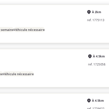
À 2km
ref. 1775113
/ semaine
Véhicule nécessaire
À 4.5km
ref. 1725058
ne
Véhicule nécessaire
À 4.5km
ref. 1776622