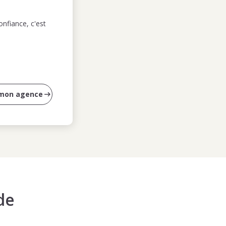
nfiance, c'est
 mon agence
de