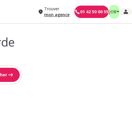
Trouver
01 42 50 00 55
JOB
mon agence
rde
her