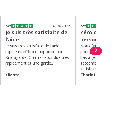
5
/5
03/08/2026
5
/5
0
Je suis très satisfaite de
Zéro charge menta
l’aide…
personnel de quali
Je suis très satisfaite de l’aide
Nous faisons appel à Kin
rapide et efficace apportée par
pour garder nos deux enf
Kinougarde. On m’a répondue très
bas âge le mercredi depui
rapidement et une garde...
septembre 2025. Nous 
satisfaits....
cliente
Charlotte