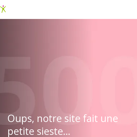
Oups, notre site fait une
petite sieste...