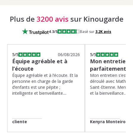
Plus de
3200 avis
sur Kinougarde
4.3
/5
Basé sur
3,2K
avis
5
/5
06/08/2026
5
/5
Équipe agréable et à
Mon entretien s
l’écoute
parfaitement…
Équipe agréable et à l’écoute. Et la
Mon entretien s’est p
personne en charge de la garde
déroulé avec Mathias 
d’enfants est une pépite ;
Saint-Etienne. Merci po
intelligente et bienveillante....
et la bienveillance...
cliente
Kenyra Monteiro