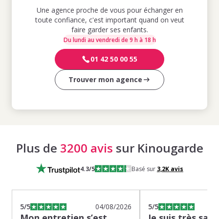
Une agence proche de vous pour échanger en
toute confiance, c'est important quand on veut
faire garder ses enfants.
Du lundi au vendredi de 9 h à 18 h
01 42 50 00 55
Trouver mon agence
Plus de
3200 avis
sur Kinougarde
4.3
/5
Basé sur
3,2K
avis
5
/5
04/08/2026
5
/5
Mon entretien s’est
Je suis très sati