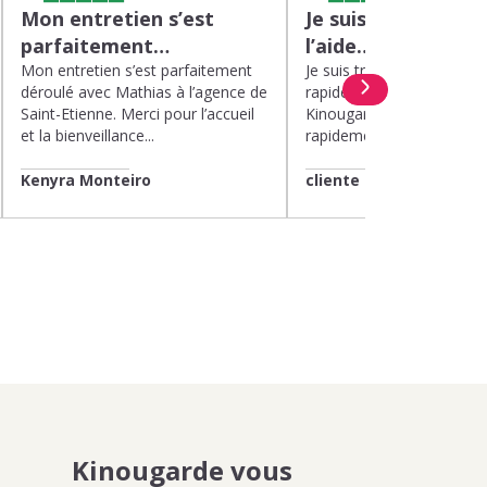
Mon entretien s’est
Je suis très satisfa
parfaitement…
l’aide…
Mon entretien s’est parfaitement
Je suis très satisfaite de l’
déroulé avec Mathias à l’agence de
rapide et efficace apport
Saint-Etienne. Merci pour l’accueil
Kinougarde. On m’a répon
et la bienveillance...
rapidement et une garde..
Kenyra Monteiro
cliente
Kinougarde vous