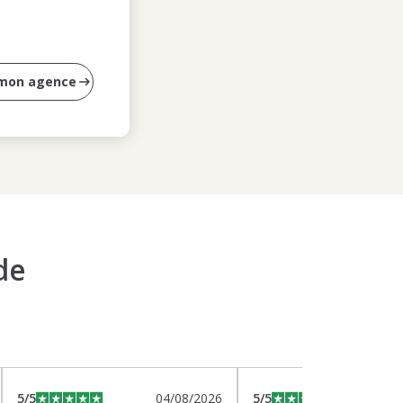
 mon agence
de
5
/5
04/08/2026
5
/5
0