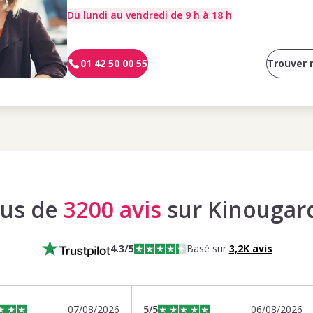
Du lundi au vendredi de 9 h à 18 h
01 42 50 00 55
Trouver
lus de
3200 avis
sur Kinougar
4.3
/5
Basé sur
3,2K
avis
07/08/2026
5
/5
06/08/2026