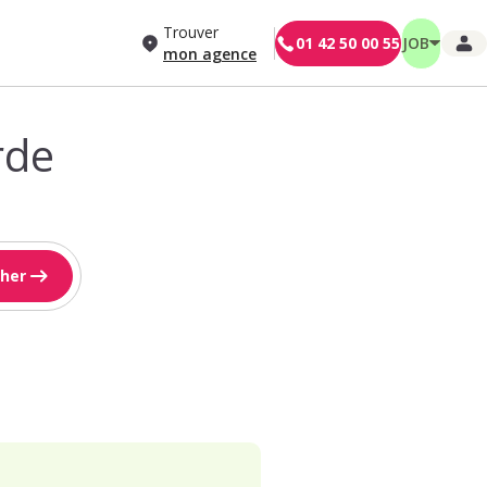
Trouver
01 42 50 00 55
JOB
mon agence
rde
her