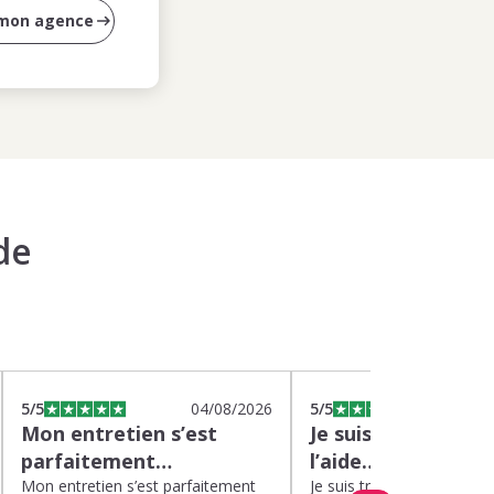
 mon agence
de
5
/5
04/08/2026
5
/5
0
Mon entretien s’est
Je suis très satisfa
parfaitement…
l’aide…
Mon entretien s’est parfaitement
Je suis très satisfaite de l’