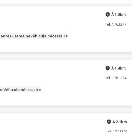
À 1.2km
ref. 1763377
heures / semaine
Véhicule nécessaire
À 1.4km
ref. 1781124
ne
Véhicule nécessaire
À 2.1km
ref. 1748805