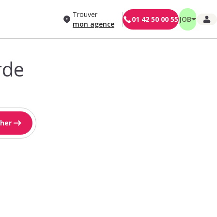
Trouver
01 42 50 00 55
JOB
mon agence
rde
her