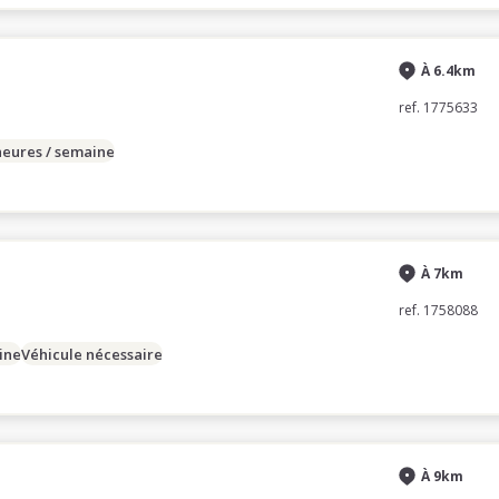
À 6.4km
ref. 1775633
heures / semaine
À 7km
ref. 1758088
ine
Véhicule nécessaire
À 9km