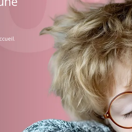
 une
cueil.