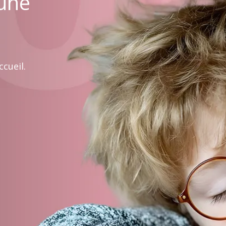
 une
cueil.