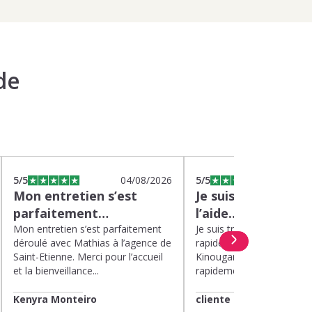
de
5
/5
04/08/2026
5
/5
0
Mon entretien s’est
Je suis très satisfa
parfaitement…
l’aide…
Mon entretien s’est parfaitement
Je suis très satisfaite de l’
déroulé avec Mathias à l’agence de
rapide et efficace apport
Saint-Etienne. Merci pour l’accueil
Kinougarde. On m’a répon
et la bienveillance...
rapidement et une garde..
Kenyra Monteiro
cliente