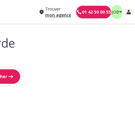
Trouver
01 42 50 00 55
JOB
mon agence
rde
her