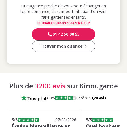
Une agence proche de vous pour échanger en
toute confiance, c'est important quand on veut
faire garder ses enfants.
Du lundi au vendredi de 9 h à 18 h
01 42 50 00 55
Trouver mon agence
Plus de
3200 avis
sur Kinougarde
4.3
/5
Basé sur
3,2K
avis
5
/5
07/08/2026
5
/5
Équipe bienveillante et
Quel bonheur de