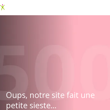
Oups, notre site fait une
petite sieste...