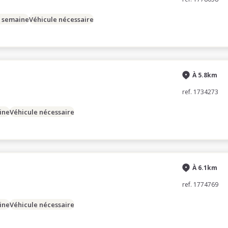
/ semaine
Véhicule nécessaire
À 5.8km
ref. 1734273
ine
Véhicule nécessaire
À 6.1km
ref. 1774769
ine
Véhicule nécessaire