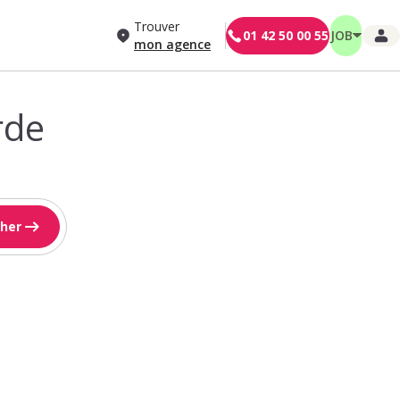
Trouver
01 42 50 00 55
JOB
mon agence
rde
her