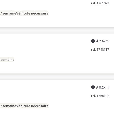
ref. 1761092
 / semaine
Véhicule nécessaire
À 7.6km
ref. 1748117
/ semaine
À 8.2km
ref. 1760192
 / semaine
Véhicule nécessaire