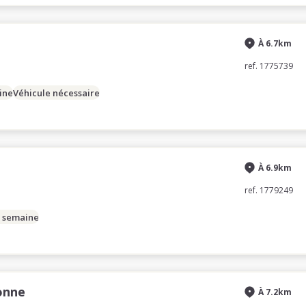
À 6.7km
ref. 1775739
ine
Véhicule nécessaire
À 6.9km
ref. 1779249
/ semaine
onne
À 7.2km