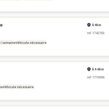
se
À 9km
ref. 1742763
 / semaine
Véhicule nécessaire
À 9.6km
ref. 1770006
ne
Véhicule nécessaire