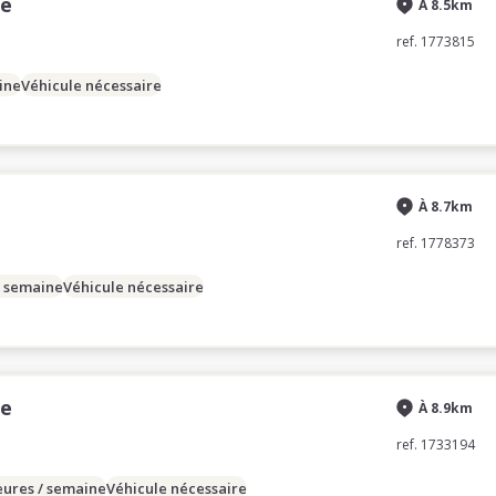
se
À 8.5km
ref. 1773815
ine
Véhicule nécessaire
À 8.7km
ref. 1778373
/ semaine
Véhicule nécessaire
se
À 8.9km
ref. 1733194
eures / semaine
Véhicule nécessaire