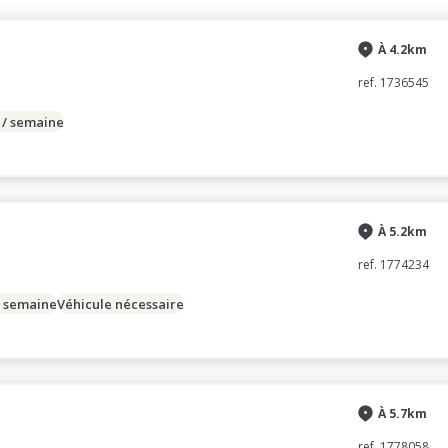
À 4.2km
ref. 1736545
 / semaine
À 5.2km
ref. 1774234
/ semaine
Véhicule nécessaire
À 5.7km
ref. 1778058