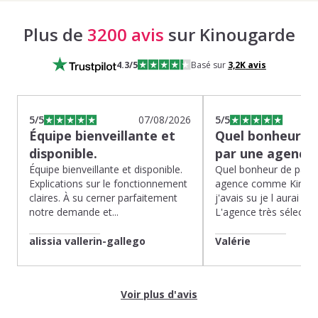
Plus de
3200 avis
sur Kinougarde
4.3
/5
Basé sur
3,2K
avis
5
/5
07/08/2026
5
/5
Équipe bienveillante et
Quel bonheur de
disponible.
par une agence
Équipe bienveillante et disponible.
Quel bonheur de pass
Explications sur le fonctionnement
agence comme Kinoug
claires. À su cerner parfaitement
j'avais su je l aurai fait
notre demande et...
L'agence très sélection
alissia vallerin-gallego
Valérie
Voir plus d'avis