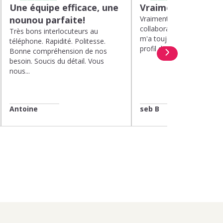
Une équipe efficace, une
Vraiment top
nounou parfaite!
Vraiment top, plus d'un a
collaboration avec Kinou
Très bons interlocuteurs au
m'a toujours proposé de 
téléphone. Rapidité. Politesse.
profil de nounou. Et lorsqu
Bonne compréhension de nos
besoin. Soucis du détail. Vous
nous...
Antoine
seb B