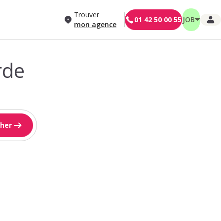
Trouver
01 42 50 00 55
JOB
mon agence
rde
her