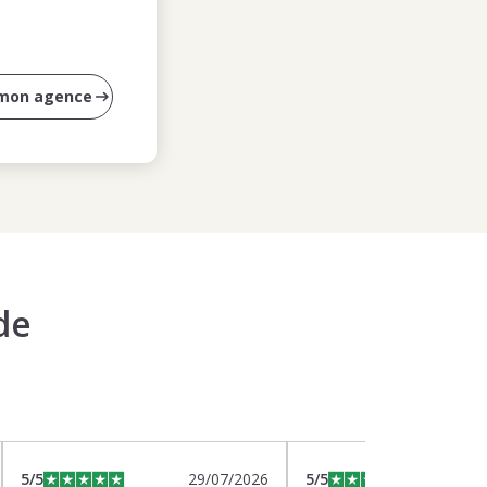
 mon agence
de
5
/5
29/07/2026
5
/5
2