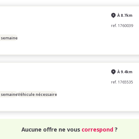
À 8.7km
ref. 1760039
/ semaine
À 9.4km
ref. 1765535
/ semaine
Véhicule nécessaire
Aucune offre ne vous
correspond
?