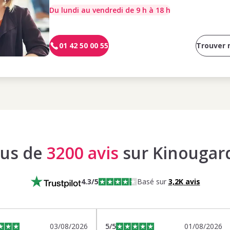
Du lundi au vendredi de 9 h à 18 h
01 42 50 00 55
Trouver
lus de
3200 avis
sur Kinougar
4.3
/5
Basé sur
3,2K
avis
03/08/2026
5
/5
01/08/2026