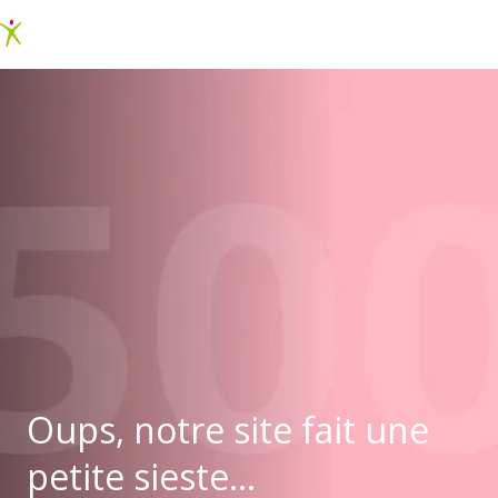
Oups, notre site fait une
petite sieste...