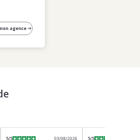
 mon agence
de
5
/5
03/08/2026
5
/5
0