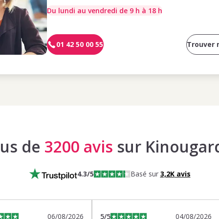
Du lundi au vendredi de 9 h à 18 h
01 42 50 00 55
Trouver
lus de
3200 avis
sur Kinougar
4.3
/5
Basé sur
3,2K
avis
06/08/2026
5
/5
04/08/2026