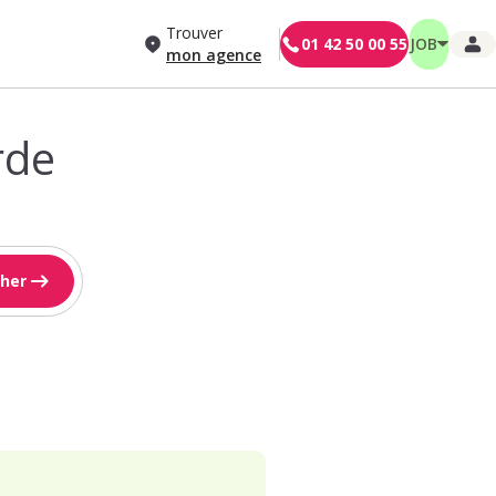
Trouver
01 42 50 00 55
JOB
mon agence
rde
her