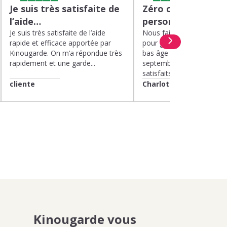
Je suis très satisfaite de
Zéro charge menta
l’aide…
personnel de quali
Je suis très satisfaite de l’aide
Nous faisons appel à Kin
rapide et efficace apportée par
pour garder nos deux enf
Kinougarde. On m’a répondue très
bas âge le mercredi depui
rapidement et une garde...
septembre 2025. Nous 
satisfaits....
cliente
Charlotte
Kinougarde vous