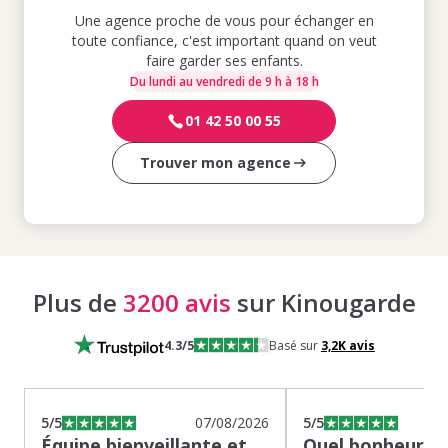
Une agence proche de vous pour échanger en
toute confiance, c'est important quand on veut
faire garder ses enfants.
Du lundi au vendredi de 9 h à 18 h
01 42 50 00 55
Trouver mon agence
Plus de
3200 avis
sur Kinougarde
4.3
/5
Basé sur
3,2K
avis
5
/5
07/08/2026
5
/5
Équipe bienveillante et
Quel bonheur de