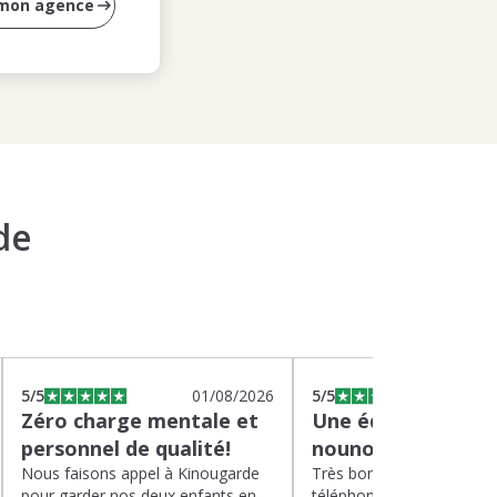
 mon agence
de
5
/5
01/08/2026
5
/5
2
Zéro charge mentale et
Une équipe efficac
personnel de qualité!
nounou parfaite!
Nous faisons appel à Kinougarde
Très bons interlocuteurs 
pour garder nos deux enfants en
téléphone. Rapidité. Polit