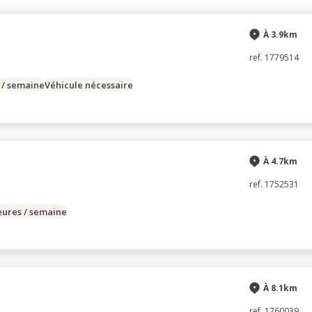
À 3.9km
ref. 1779514
 / semaine
Véhicule nécessaire
À 4.7km
ref. 1752531
eures / semaine
À 8.1km
ref. 1760039