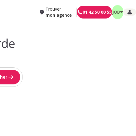
Trouver
01 42 50 00 55
JOB
mon agence
rde
her