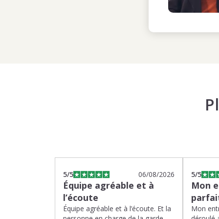
P
5
/5
06/08/2026
5
/5
Équipe agréable et à
Mon en
l’écoute
parfa
Équipe agréable et à l’écoute. Et la
Mon entr
personne en charge de la garde
déroulé 