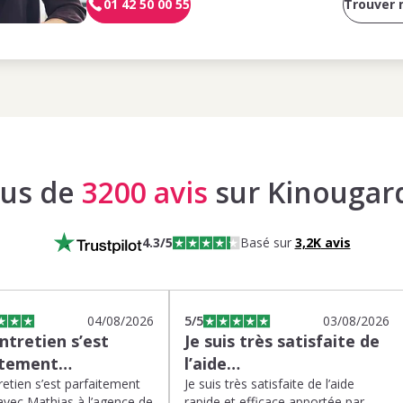
01 42 50 00 55
Trouver
lus de
3200 avis
sur Kinougar
4.3
/5
Basé sur
3,2K
avis
04/08/2026
5
/5
03/08/2026
tretien s’est
Je suis très satisfaite de
itement…
l’aide…
etien s’est parfaitement
Je suis très satisfaite de l’aide
avec Mathias à l’agence de
rapide et efficace apportée par