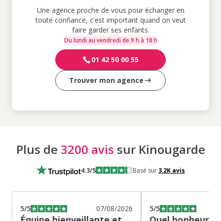
Une agence proche de vous pour échanger en
toute confiance, c'est important quand on veut
faire garder ses enfants.
Du lundi au vendredi de 9 h à 18 h
01 42 50 00 55
Trouver mon agence
Plus de
3200 avis
sur Kinougarde
4.3
/5
Basé sur
3,2K
avis
5
/5
07/08/2026
5
/5
Équipe bienveillante et
Quel bonheur de