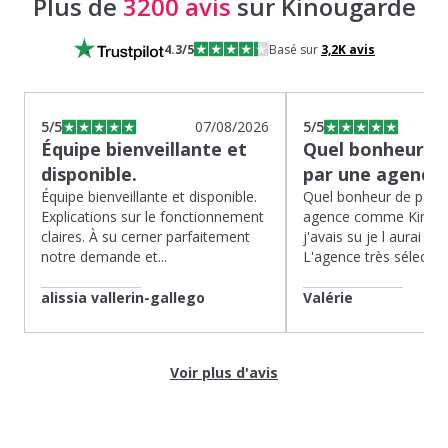
Plus de
3200 avis
sur Kinougarde
4.3
/5
Basé sur
3,2K
avis
5
/5
07/08/2026
5
/5
Équipe bienveillante et
Quel bonheur de
disponible.
par une agence
Équipe bienveillante et disponible.
Quel bonheur de pass
Explications sur le fonctionnement
agence comme Kinoug
claires. À su cerner parfaitement
j'avais su je l aurai fait
notre demande et...
L'agence très sélection
alissia vallerin-gallego
Valérie
Voir plus d'avis