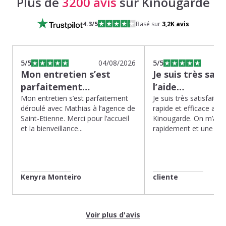
Plus de
3200 avis
sur Kinougarde
4.3
/5
Basé sur
3,2K
avis
5
/5
04/08/2026
5
/5
Mon entretien s’est
Je suis très sati
parfaitement…
l’aide…
Mon entretien s’est parfaitement
Je suis très satisfaite d
déroulé avec Mathias à l’agence de
rapide et efficace app
Saint-Etienne. Merci pour l’accueil
Kinougarde. On m’a r
et la bienveillance...
rapidement et une gard
Kenyra Monteiro
cliente
Voir plus d'avis