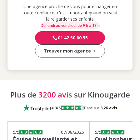
Une agence proche de vous pour échanger en
toute confiance, c'est important quand on veut
faire garder ses enfants.
Du lundi au vendredi de 9 h à 18 h
01 42 50 00 55
Trouver mon agence
Plus de
3200 avis
sur Kinougarde
4.3
/5
Basé sur
3,2K
avis
5
/5
07/08/2026
5
/5
Équipe bienveillante et
Quel bonheur de