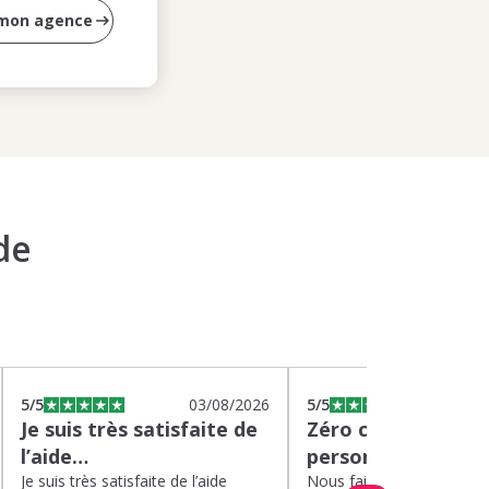
 mon agence
de
5
/5
03/08/2026
5
/5
0
Je suis très satisfaite de
Zéro charge menta
l’aide…
personnel de quali
Je suis très satisfaite de l’aide
Nous faisons appel à Kin