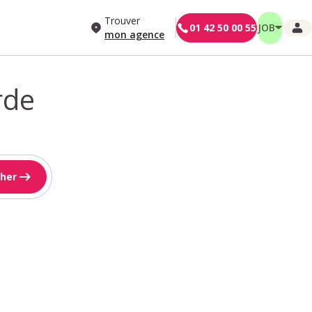
Trouver
01 42 50 00 55
JOB
mon agence
rde
her