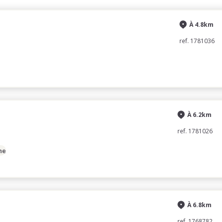
À 4.8km
ref. 1781036
À 6.2km
ref. 1781026
ne
À 6.8km
ref. 1768782