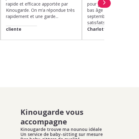
rapide et efficace apportée par
pour garder nos deux enf
Kinougarde. On m’a répondue très
bas âge le mercredi depui
rapidement et une garde...
septembre 2025. Nous 
satisfaits....
cliente
Charlotte
Kinougarde vous
accompagne
Kinougarde trouve ma nounou idéale
Un service de baby-sitting sur mesure