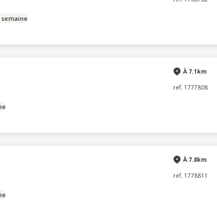
/ semaine
À 7.1km
ref. 1777808
ne
À 7.8km
ref. 1778811
ne