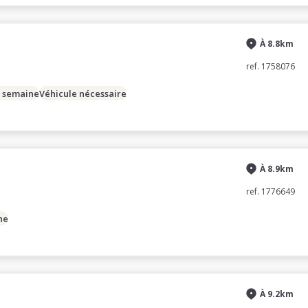
À 8.8km
ref. 1758076
/ semaine
Véhicule nécessaire
À 8.9km
ref. 1776649
ne
À 9.2km