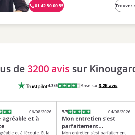
01 42 50 00 55
Trouver
lus de
3200 avis
sur Kinougar
4.3
/5
Basé sur
3,2K
avis
06/08/2026
5
/5
04/08/2026
 agréable et à
Mon entretien s’est
te
parfaitement…
réable et à l’écoute. Et la
Mon entretien s’est parfaitement