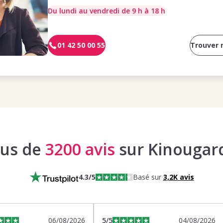
Du lundi au vendredi de 9 h à 18 h
01 42 50 00 55
Trouver
lus de
3200 avis
sur Kinougar
4.3
/5
Basé sur
3,2K
avis
06/08/2026
5
/5
04/08/2026