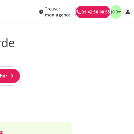
Trouver
01 42 50 00 55
JOB
mon agence
rde
her
s