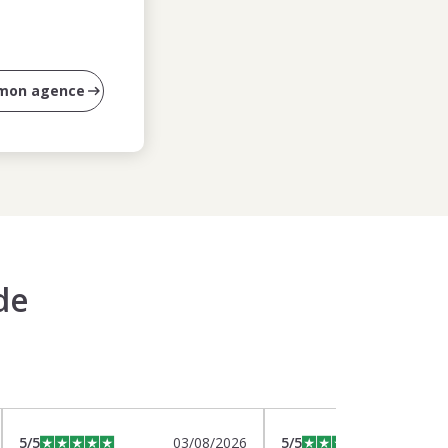
 mon agence
de
5
/5
03/08/2026
5
/5
0