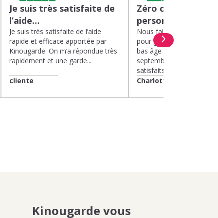
Je suis très satisfaite de
Zéro charge menta
l’aide…
personnel de quali
Je suis très satisfaite de l’aide
Nous faisons appel à Kin
rapide et efficace apportée par
pour garder nos deux enf
Kinougarde. On m’a répondue très
bas âge le mercredi depui
rapidement et une garde...
septembre 2025. Nous 
satisfaits....
cliente
Charlotte
Kinougarde vous