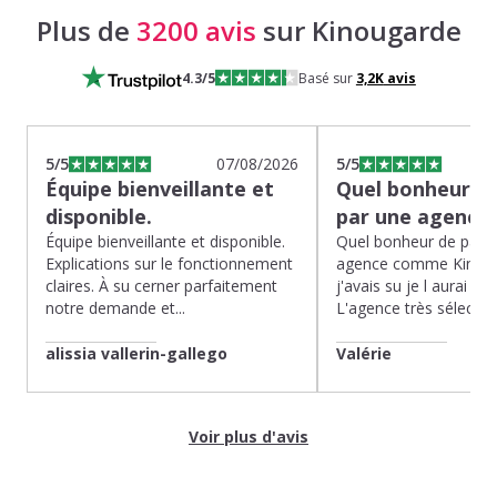
Plus de
3200 avis
sur Kinougarde
4.3
/5
Basé sur
3,2K
avis
5
/5
07/08/2026
5
/5
Équipe bienveillante et
Quel bonheur de
disponible.
par une agence
Équipe bienveillante et disponible.
Quel bonheur de pass
Explications sur le fonctionnement
agence comme Kinoug
claires. À su cerner parfaitement
j'avais su je l aurai fait
notre demande et...
L'agence très sélection
alissia vallerin-gallego
Valérie
Voir plus d'avis