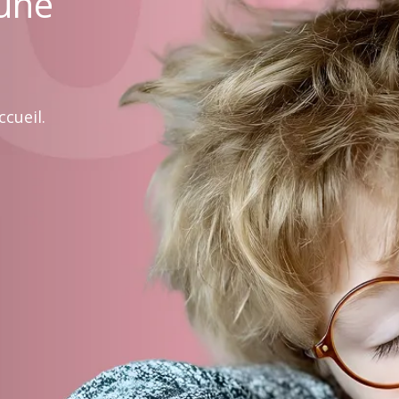
 une
cueil.