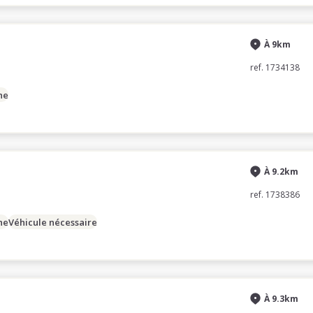
À 9km
ref. 1734138
ne
À 9.2km
ref. 1738386
ne
Véhicule nécessaire
À 9.3km