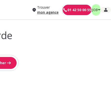
Trouver
01 42 50 00 55
JOB
mon agence
rde
her