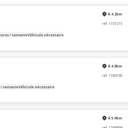
À 4.2km
ref. 1737215
eures / semaine
Véhicule nécessaire
À 4.8km
ref. 1769795
 / semaine
Véhicule nécessaire
À 5.9km
ref. 1769906