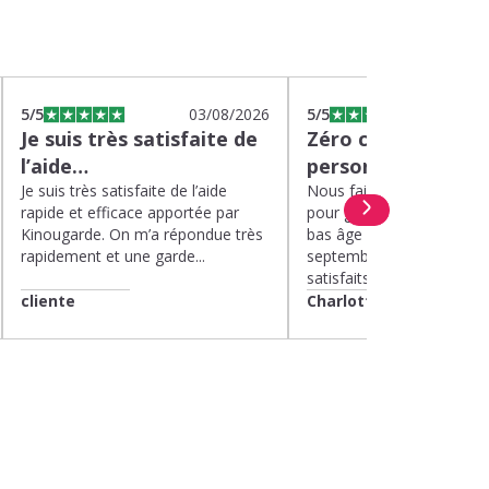
5
/5
03/08/2026
5
/5
0
Je suis très satisfaite de
Zéro charge menta
l’aide…
personnel de quali
Je suis très satisfaite de l’aide
Nous faisons appel à Kin
rapide et efficace apportée par
pour garder nos deux enf
Kinougarde. On m’a répondue très
bas âge le mercredi depui
rapidement et une garde...
septembre 2025. Nous 
satisfaits....
cliente
Charlotte