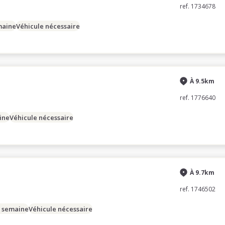
ref. 1734678
maine
Véhicule nécessaire
À 9.5km
ref. 1776640
ine
Véhicule nécessaire
À 9.7km
ref. 1746502
/ semaine
Véhicule nécessaire