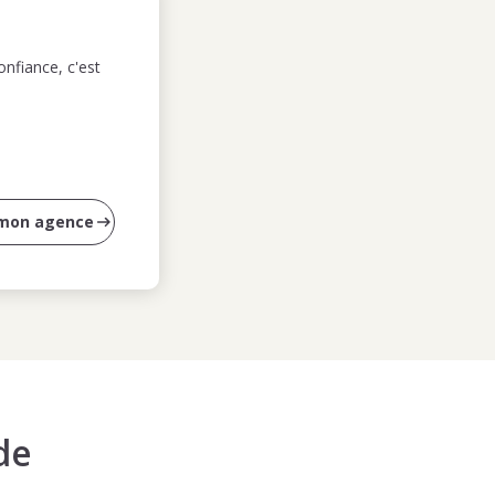
nfiance, c'est
 mon agence
de