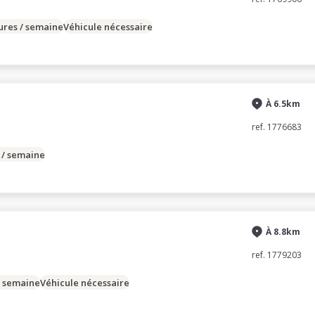
ures / semaine
Véhicule nécessaire
À 6.5km
ref. 1776683
 / semaine
À 8.8km
ref. 1779203
/ semaine
Véhicule nécessaire