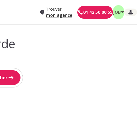
Trouver
01 42 50 00 55
JOB
mon agence
rde
her