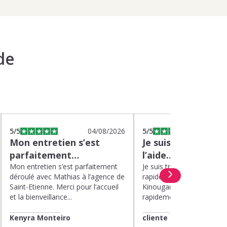
de
5
/5
04/08/2026
5
/5
0
Mon entretien s’est
Je suis très satisfa
parfaitement…
l’aide…
Mon entretien s’est parfaitement
Je suis très satisfaite de l’
déroulé avec Mathias à l’agence de
rapide et efficace apport
Saint-Etienne. Merci pour l’accueil
Kinougarde. On m’a répon
et la bienveillance...
rapidement et une garde..
Kenyra Monteiro
cliente