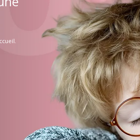
 une
cueil.