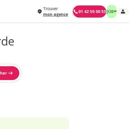
Trouver
01 42 50 00 55
JOB
mon agence
rde
her