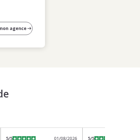
 mon agence
de
5
/5
01/08/2026
5
/5
2