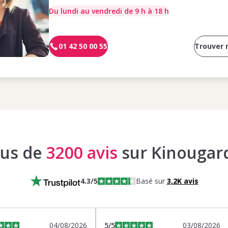
Du lundi au vendredi de 9 h à 18 h
01 42 50 00 55
Trouver
lus de
3200 avis
sur Kinougar
4.3
/5
Basé sur
3,2K
avis
04/08/2026
5
/5
03/08/2026