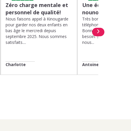
Zéro charge mentale et
Une équipe efficac
personnel de qualité!
nounou parfaite!
Nous faisons appel à Kinougarde
Très bons interlocuteurs 
pour garder nos deux enfants en
téléphone. Rapidité. Polit
bas âge le mercredi depuis
Bonne compréhension de
septembre 2025. Nous sommes
besoin. Soucis du détail. 
satisfaits....
nous...
Charlotte
Antoine