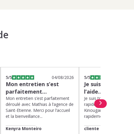
de
5
/5
04/08/2026
5
/5
0
Mon entretien s’est
Je suis très satisfa
parfaitement…
l’aide…
Mon entretien s’est parfaitement
Je suis très satisfaite de l’
déroulé avec Mathias à l’agence de
rapide et efficace apport
Saint-Etienne. Merci pour l’accueil
Kinougarde. On m’a répon
et la bienveillance...
rapidement et une garde..
Kenyra Monteiro
cliente