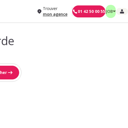
Trouver
01 42 50 00 55
JOB
mon agence
rde
her