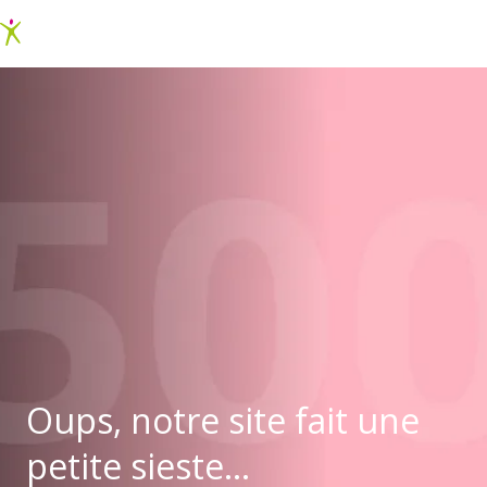
Oups, notre site fait une
petite sieste...