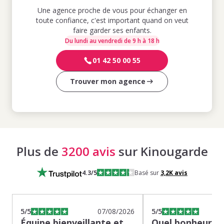
Une agence proche de vous pour échanger en
toute confiance, c'est important quand on veut
faire garder ses enfants.
Du lundi au vendredi de 9 h à 18 h
01 42 50 00 55
Trouver mon agence
Plus de
3200 avis
sur Kinougarde
4.3
/5
Basé sur
3,2K
avis
5
/5
07/08/2026
5
/5
Équipe bienveillante et
Quel bonheur de