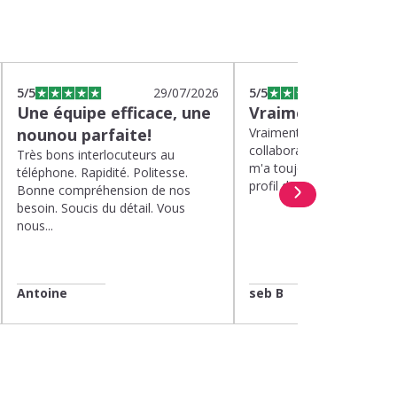
5
/5
29/07/2026
5
/5
2
Une équipe efficace, une
Vraiment top
nounou parfaite!
Vraiment top, plus d'un a
collaboration avec Kinou
Très bons interlocuteurs au
m'a toujours proposé de 
téléphone. Rapidité. Politesse.
profil de nounou. Et lorsqu
Bonne compréhension de nos
besoin. Soucis du détail. Vous
nous...
Antoine
seb B