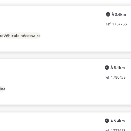
À 3.6km
ref. 1767786
ne
Véhicule nécessaire
À 5.1km
ref. 1780458
ine
À 5.4km
ref. 1772613