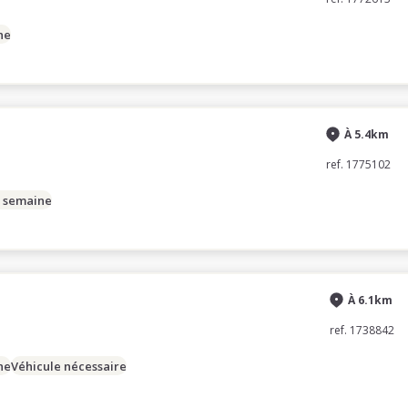
ne
À 5.4km
ref. 1775102
/ semaine
À 6.1km
ref. 1738842
ne
Véhicule nécessaire