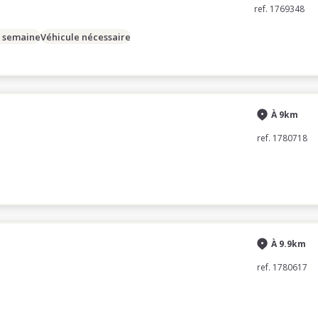
ref. 1769348
/ semaine
Véhicule nécessaire
À 9km
ref. 1780718
À 9.9km
ref. 1780617