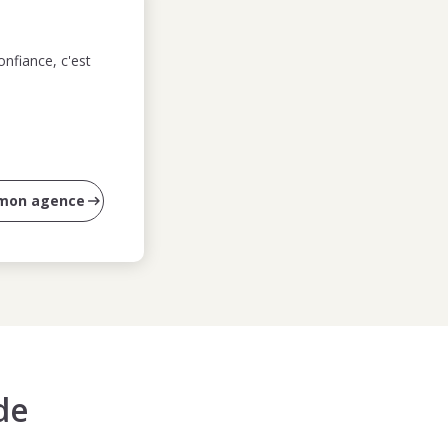
nfiance, c'est
 mon agence
de