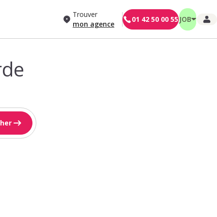
Trouver
01 42 50 00 55
JOB
mon agence
rde
her