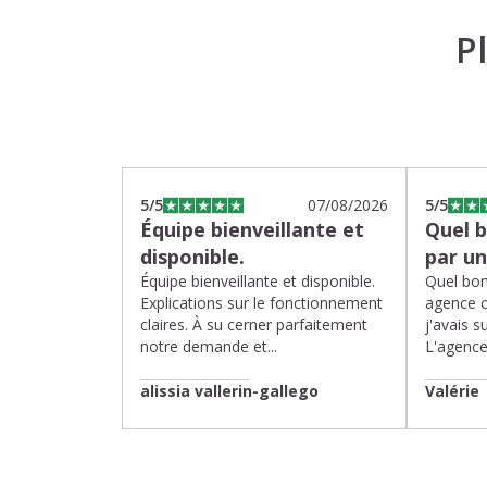
P
5
/5
07/08/2026
5
/5
Équipe bienveillante et
Quel 
disponible.
par u
Équipe bienveillante et disponible.
Quel bon
Explications sur le fonctionnement
agence 
claires. À su cerner parfaitement
j'avais su
notre demande et...
L'agence 
alissia vallerin-gallego
Valérie