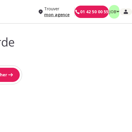
Trouver
01 42 50 00 55
JOB
mon agence
rde
her