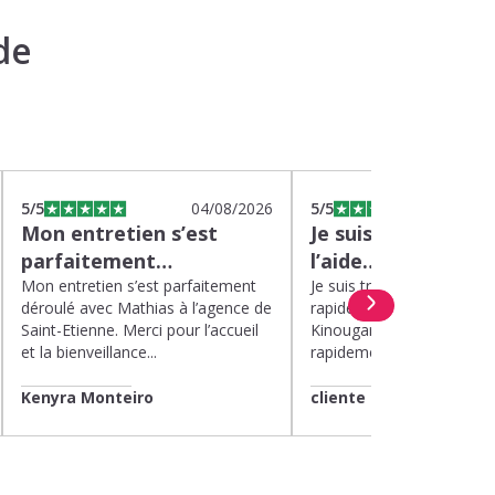
de
5
/5
04/08/2026
5
/5
0
Mon entretien s’est
Je suis très satisfa
parfaitement…
l’aide…
Mon entretien s’est parfaitement
Je suis très satisfaite de l’
déroulé avec Mathias à l’agence de
rapide et efficace apport
Saint-Etienne. Merci pour l’accueil
Kinougarde. On m’a répon
et la bienveillance...
rapidement et une garde..
Kenyra Monteiro
cliente