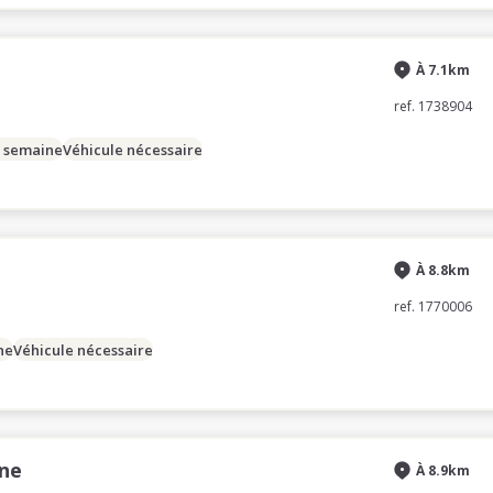
À 7.1km
ref. 1738904
/ semaine
Véhicule nécessaire
À 8.8km
ref. 1770006
ne
Véhicule nécessaire
nne
À 8.9km