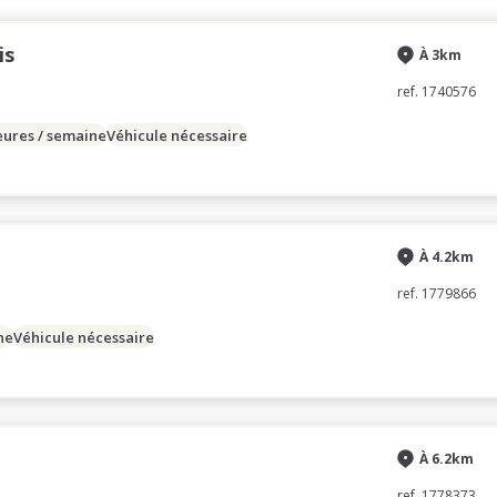
is
À 3km
ref. 1740576
eures / semaine
Véhicule nécessaire
À 4.2km
ref. 1779866
ne
Véhicule nécessaire
À 6.2km
ref. 1778373