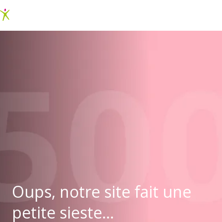
Oups, notre site fait une
petite sieste...