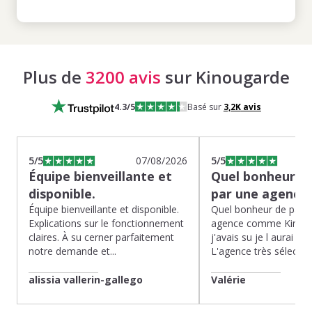
Plus de
3200 avis
sur Kinougarde
4.3
/5
Basé sur
3,2K
avis
5
/5
07/08/2026
5
/5
Équipe bienveillante et
Quel bonheur de
disponible.
par une agence
Équipe bienveillante et disponible.
Quel bonheur de pass
Explications sur le fonctionnement
agence comme Kinoug
claires. À su cerner parfaitement
j'avais su je l aurai fait
notre demande et...
L'agence très sélection
alissia vallerin-gallego
Valérie